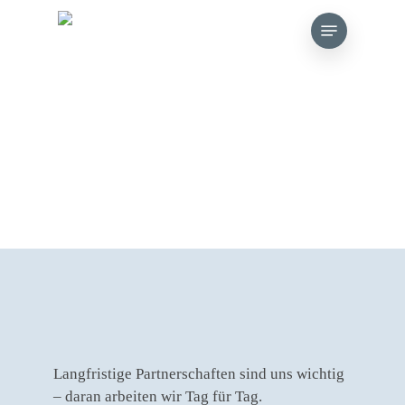
Skip
Menu
to
main
content
Langfristige Partnerschaften sind uns wichtig
– daran arbeiten wir Tag für Tag.